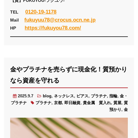
【質】FUKUYOU-フクユウ-
0120-19-1178
TEL
fukuyuu78@crocus.ocn.ne.jp
Mail
https://fukuyou78.com/
HP
金やプラチナを売らずに現金化！質預かり
なら資産を守れる
2025.9.7
blog
,
ネックレス
,
ピアス
,
プラチナ
,
指輪
,
金・
プラチナ
プラチナ
,
京都
,
即日融資
,
貴金属 質入れ
,
質屋
,
質
預かり
,
金