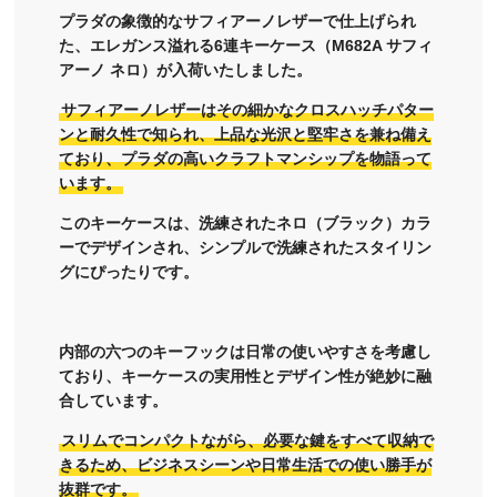
プラダの象徴的なサフィアーノレザーで仕上げられ
た、エレガンス溢れる6連キーケース（M682A サフィ
アーノ ネロ）が入荷いたしました。
サフィアーノレザーはその細かなクロスハッチパター
ンと耐久性で知られ、上品な光沢と堅牢さを兼ね備え
ており、プラダの高いクラフトマンシップを物語って
います。
このキーケースは、洗練されたネロ（ブラック）カラ
ーでデザインされ、シンプルで洗練されたスタイリン
グにぴったりです。
内部の六つのキーフックは日常の使いやすさを考慮し
ており、キーケースの実用性とデザイン性が絶妙に融
合しています。
スリムでコンパクトながら、必要な鍵をすべて収納で
きるため、ビジネスシーンや日常生活での使い勝手が
抜群です。