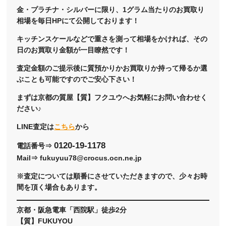
金・プラチナ・シルバーに限り、1グラム当たりのお買取り
相場を毎日HPにて公開しております！
キッチンスケールなどで重さを測って相場をかければ、その
日のお買取り金額が一目瞭然です！
査定金額のご提示後に質預かりかお買取りか持って帰るか選
ぶことも可能ですのでご安心下さい！
まずは京都の質屋【質】フクユウへお気軽にお問い合わせく
ださい♪
LINE査定は
こちら
から
0120-19-1178
電話番号⇒
Mail⇒ fukuyuu78@crocus.ocn.ne.jp
※査定については順番にさせていただきますので、少々お時
間を頂く場合もあります。
京都・阪急電車「西院駅」徒歩2分
【質】FUKUYOU