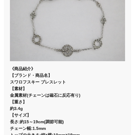
《商品紹介》
【ブランド・商品名】
スワロフスキー ブレスレット
【素材】
金属素材(チェーンは磁石に反応有り)
【重さ】
約3.4g
【サイズ】
長さ:約15～19cm(調節可能)
チェーン幅:1.5mm
トップの大きさ:縦×横:10mm×19mm