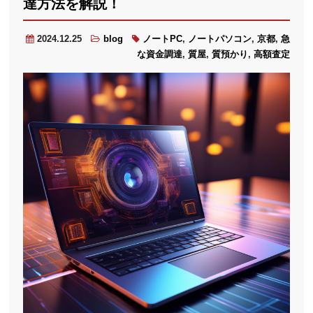
達方法を解説！
2024.12.25
blog
ノートPC
,
ノートパソコン
,
京都
,
急
な資金調達
,
質屋
,
質預かり
,
高額査定