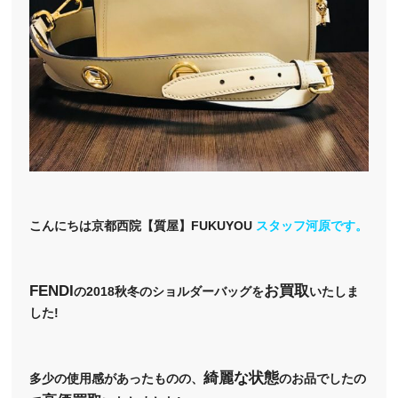
こんにちは京都西院【質屋】FUKUYOU
スタッフ河原です。
FENDI
お買取
の2018秋冬のショルダーバッグを
いたしま
した!
綺麗な状態
多少の使用感があったものの、
のお品でしたの