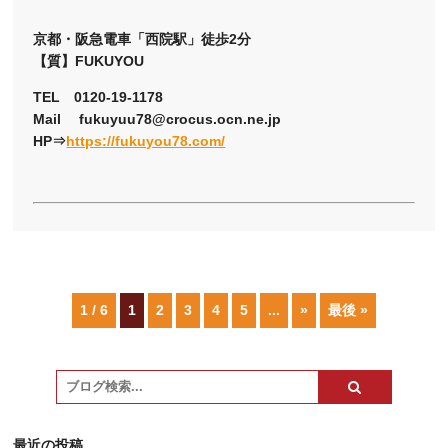
京都・阪急電車「西院駅」徒歩2分
【質】FUKUYOU
TEL 0120-19-1178
Mail fukuyuu78@crocus.ocn.ne.jp
HP⇒
https://fukuyou78.com/
1 / 6
1
2
3
4
5
...
»
最後 »
最近の投稿