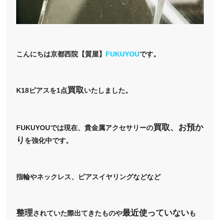
こんにちは京都西院【質屋】
FUKUYOU
です。
買取
K18ピアスを1点
いたしました。
買取、お預か
FUKUYOUでは現在、貴金属アクセサリーの
り
を強化中です。
指輪やネックレス、ピアスイヤリングなどなど
整理
最近使っていない
されていた際出てきたものや
も