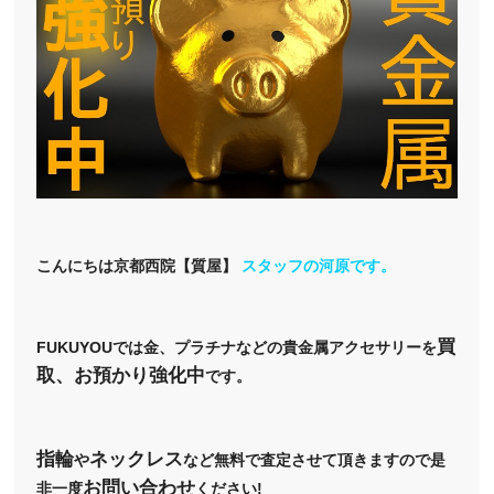
こんにちは京都西院【質屋】
スタッフの河原です。
買
FUKUYOUでは金、プラチナなどの貴金属アクセサリーを
取、お預かり強化中
です。
指輪
ネックレス
や
など無料で査定させて頂きますので是
お問い合わせ
非一度
ください!