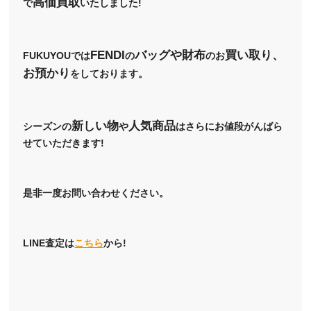
高価買取
で
いたしました!
FENDI
バッグや財布
買い取り、
FUKUYOUでは
の
のお
お預かり
をしております。
新しい物
人気商品
シーズンの
や
はさらにお値段がんばら
せていただきます!
是非一度お問い合わせください。
LINE査定は
こちら
から!