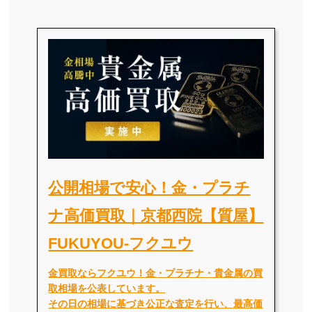
公開相場で安心！金・プラチ
ナ高価買取｜京都西院【質屋】
FUKUYOU-フクユウ
金買取ならフクユウ！金・プラチナ・貴金属の買
取相場を公表しています。
その日の相場に基づき公正な査定を行い、最高価